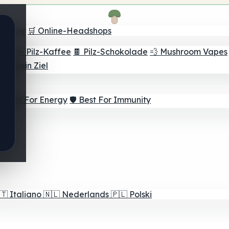
Finder
🛒 Online-Headshops
lver
☕ Pilz-Kaffee
🍫 Pilz-Schokolade
💨 Mushroom Vapes
für dein Ziel
⚡ Best For Energy
🛡️ Best For Immunity
🇹
Italiano
🇳🇱
Nederlands
🇵🇱
Polski