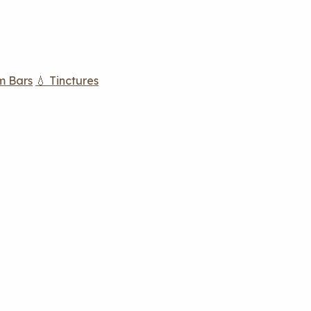
m Bars
💧 Tinctures