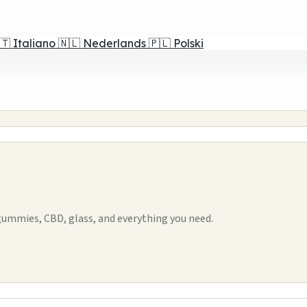
🇹
Italiano
🇳🇱
Nederlands
🇵🇱
Polski
ummies, CBD, glass, and everything you need.
1