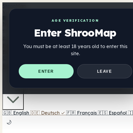
Shroo
Map
Verzeichnis
🏢 Markenverzeichnis
📍 Headshop-Finder
🔮 Smartshop-
AGE VERIFICATION
Nahrungsergänzung
Enter ShrooMap
🍬 Pilz-Gummis
💊 Pilz-Kapseln
💧 Pilz-Tinkturen
🫙 Pilz-Pu
⚖️ Produkte vergleichen
💰 Angebote & Rabatte
🎯 Beste 
Pilze
You must be at least 18 years old to enter this
Best For
site.
😌 Best For Anxiety
😴 Best For Sleep
🧠 Best For Focus
Ratgeber
Quiz
Blog
In der Nähe
ENTER
LEAVE
🇩🇪 DE
🇬🇧
English
🇩🇪
Deutsch
✓
🇫🇷
Français
🇪🇸
Español
🇮
🌙