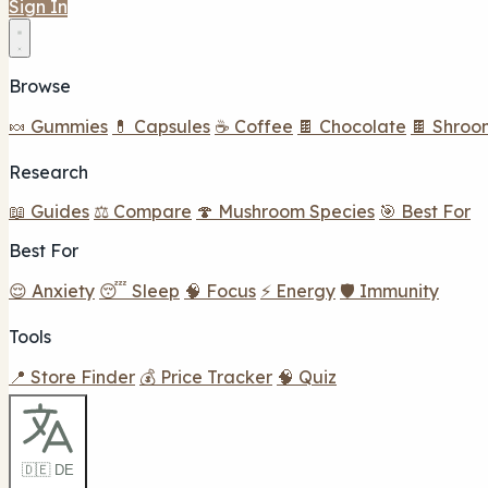
Sign In
Browse
🍬 Gummies
💊 Capsules
☕ Coffee
🍫 Chocolate
🍫 Shroo
Research
📖 Guides
⚖️ Compare
🍄 Mushroom Species
🎯 Best For
Best For
😌 Anxiety
😴 Sleep
🧠 Focus
⚡ Energy
🛡️ Immunity
Tools
📍 Store Finder
💰 Price Tracker
🧠 Quiz
🇩🇪 DE