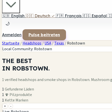
🇬🇧
English
🇩🇪
Deutsch
✓
🇫🇷
Français
🇪🇸
Español
🇮
🌙
Anmelden
Pulse beitreten
Startseite
/
Headshops
/
USA
/
Texas
/
Robstown
Local Community: Robstown
THE
BEST
IN
ROBSTOWN.
1 verified headshops and smoke shops in Robstown. Mushroom g
1
Gefundene Läden
1
🍄 Pilzprodukte
1
Kette Marken
+
-
+
Live: Robstown