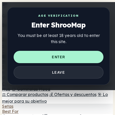
Get the ShrooMap app
AGE VERIFICATION
Enter ShrooMap
Better than mobile web — one tap away
You must be at least 18 years old to enter
Install
this site.
Shroo
Map
Directorio
🏢 Directorio de marcas
📍 Buscador de tiendas
🔮
ENTER
Buscador de tiendas Smartshop
🛒 Headshops en línea
Suplementos
🍬 Gominolas de setas
💊 Cápsulas de setas
💧 Tinturas
LEAVE
de setas
🫙 Polvos de setas
☕ Café con setas
🍫
Chocolate con setas
💨 Mushroom Vapes
🍫 Shroom Bar
Hub
😌 Gominolas Mood
⚖️ Comparar productos
💰 Ofertas y descuentos
🎯 Lo
mejor para su objetivo
Setas
Best For