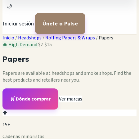
🌙
Iniciar sesión
Únete a Pulse
Inicio
/
Headshops
/
Rolling Papers & Wraps
/
Papers
🔥 High Demand
$2-$15
Papers
Papers are available at headshops and smoke shops. Find the
best products and retailers near you.
🛒 Dónde comprar
Ver marcas
🍄
15+
Cadenas minoristas