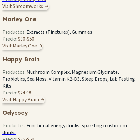
Visit Shroomworks →
Marley One
Productos:
Extracts (Tinctures), Gummies
Precio:
$30-$50
Visit Marley One →
Happy Brain
Productos:
Mushroom Complex, Magnesium Glycinate,
Probiotics, Sea Moss, Vitamin K2-D3, Sleep Drops, Lab Testing
Kits
Precio:
$24.98
Visit Happy Brain →
Odyssey
Productos:
Functional energy drinks, Sparkling mushroom
drinks
Precio:
$35-$50