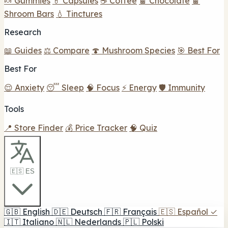
🍬 Gummies
💊 Capsules
☕ Coffee
🍫 Chocolate
🍫
Shroom Bars
💧 Tinctures
Research
📖 Guides
⚖️ Compare
🍄 Mushroom Species
🎯 Best For
Best For
😌 Anxiety
😴 Sleep
🧠 Focus
⚡ Energy
🛡️ Immunity
Tools
📍 Store Finder
💰 Price Tracker
🧠 Quiz
🇪🇸 ES
🇬🇧
English
🇩🇪
Deutsch
🇫🇷
Français
🇪🇸
Español
✓
🇮🇹
Italiano
🇳🇱
Nederlands
🇵🇱
Polski