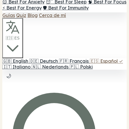
😌 Best For Anxiety
😴 Best For Sleep
🧠 Best For Focus
⚡ Best For Energy
🛡️ Best For Immunity
Guías
Quiz
Blog
Cerca de mí
🇪🇸 ES
🇬🇧
English
🇩🇪
Deutsch
🇫🇷
Français
🇪🇸
Español
✓
🇮🇹
Italiano
🇳🇱
Nederlands
🇵🇱
Polski
🌙