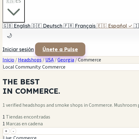
🇪🇸 ES
🇬🇧
English
🇩🇪
Deutsch
🇫🇷
Français
🇪🇸
Español
✓
🇮
🌙
Iniciar sesión
Únete a Pulse
Inicio
/
Headshops
/
USA
/
Georgia
/
Commerce
Local Community: Commerce
THE
BEST
IN
COMMERCE.
1 verified headshops and smoke shops in Commerce. Mushroom g
1
Tiendas encontradas
1
Marcas en cadena
+
-
+
Live: Commerce