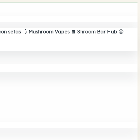
con setas
💨 Mushroom Vapes
🍫 Shroom Bar Hub
😌