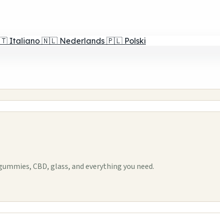
🇹
Italiano
🇳🇱
Nederlands
🇵🇱
Polski
ummies, CBD, glass, and everything you need.
1