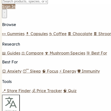
Sign In
Browse
🍬 Gummies
💊 Capsules
☕ Coffee
🍫 Chocolate
🍫 Shroo
Research
📖 Guides
⚖️ Compare
🍄 Mushroom Species
🎯 Best For
Best For
😌 Anxiety
😴 Sleep
🧠 Focus
⚡ Energy
🛡️ Immunity
Tools
📍 Store Finder
💰 Price Tracker
🧠 Quiz