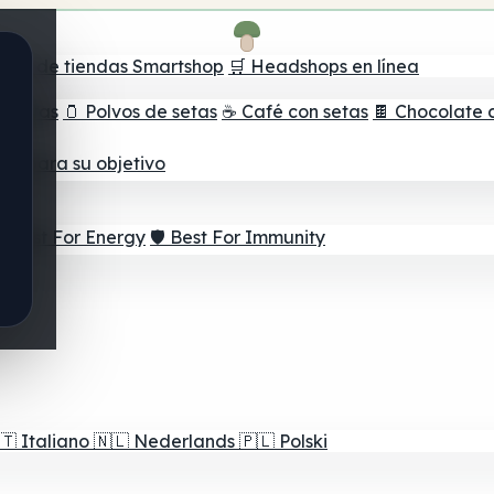
ador de tiendas Smartshop
🛒 Headshops en línea
e setas
🫙 Polvos de setas
☕ Café con setas
🍫 Chocolate 
jor para su objetivo
⚡ Best For Energy
🛡️ Best For Immunity
🇹
Italiano
🇳🇱
Nederlands
🇵🇱
Polski