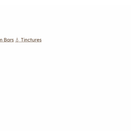
m Bars
💧 Tinctures