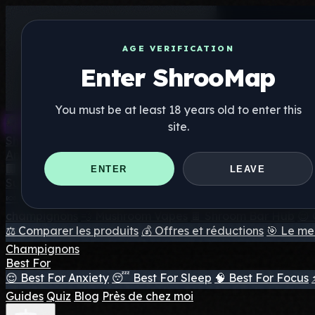
AGE VERIFICATION
Enter ShrooMap
You must be at least 18 years old to enter this
site.
Shroo
Map
Annuaire
🏢 Répertoire des marques
📍 Recherche d'un magasin d
ENTER
LEAVE
Suppléments
🍬 Gommes aux champignons
💊 Capsules de champigno
champignons
💨 Mushroom Vapes
🍫 Shroom Bar Hub
😌
⚖️ Comparer les produits
💰 Offres et réductions
🎯 Le mei
Champignons
Best For
😌 Best For Anxiety
😴 Best For Sleep
🧠 Best For Focus
Guides
Quiz
Blog
Près de chez moi