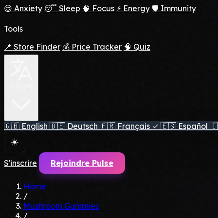
😌 Anxiety
😴 Sleep
🧠 Focus
⚡ Energy
🛡️ Immunity
Tools
📍 Store Finder
💰 Price Tracker
🧠 Quiz
🇫🇷 FR
🇬🇧
English
🇩🇪
Deutsch
🇫🇷
Français
✓
🇪🇸
Español
🇮
☀️
S'inscrire
Rejoindre Pulse
Home
/
Mushroom Gummies
/