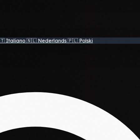
🇹
Italiano
🇳🇱
Nederlands
🇵🇱
Polski