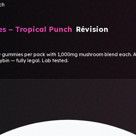
ch
 – Tropical Punch
Révision
mmies per pack with 1,000mg mushroom blend each. A vibr
ybin — fully legal. Lab tested.