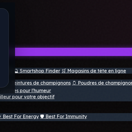
e tête
🔮 Smartshop Finder
🛒 Magasins de tête en ligne
ns
💧 Teintures de champignons
🫙 Poudres de champigno
 Gommes pour l'humeur
lleur pour votre objectif
⚡ Best For Energy
🛡️ Best For Immunity