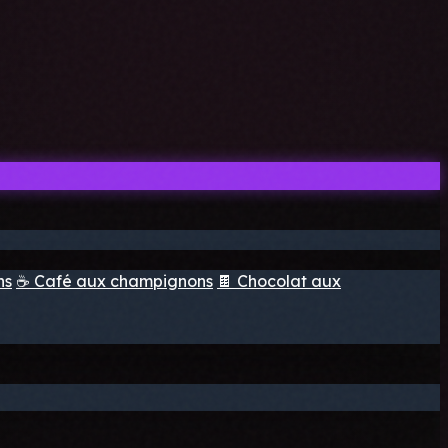
ns
☕ Café aux champignons
🍫 Chocolat aux