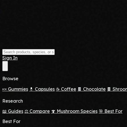
Sign In
Browse
🍬 Gummies
💊 Capsules
☕ Coffee
🍫 Chocolate
🍫 Shroo
Research
📖 Guides
⚖️ Compare
🍄 Mushroom Species
🎯 Best For
Best For