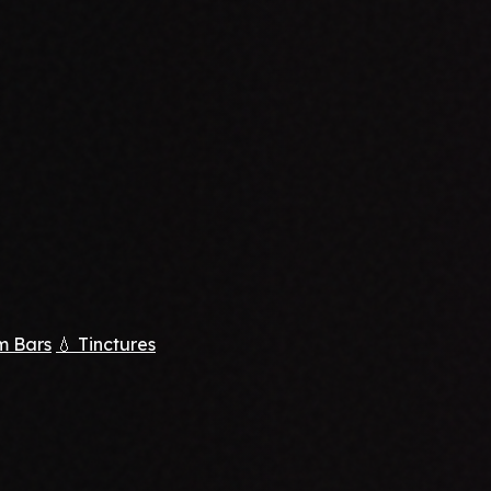
m Bars
💧 Tinctures