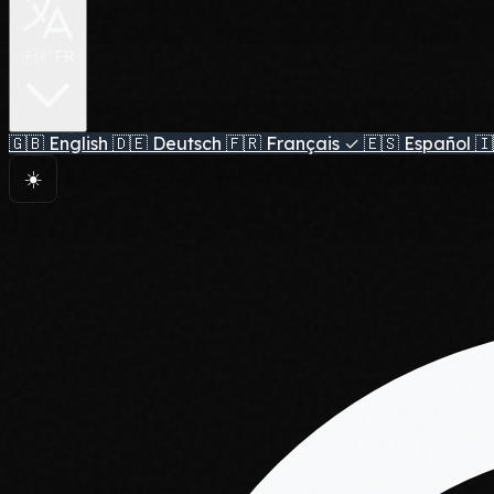
🇫🇷 FR
🇬🇧
English
🇩🇪
Deutsch
🇫🇷
Français
✓
🇪🇸
Español
🇮
☀️