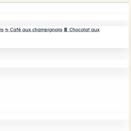
ns
☕ Café aux champignons
🍫 Chocolat aux