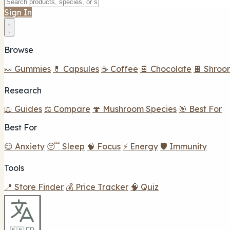
Sign In
Browse
🍬 Gummies
💊 Capsules
☕ Coffee
🍫 Chocolate
🍫 Shroo
Research
📖 Guides
⚖️ Compare
🍄 Mushroom Species
🎯 Best For
Best For
😌 Anxiety
😴 Sleep
🧠 Focus
⚡ Energy
🛡️ Immunity
Tools
📍 Store Finder
💰 Price Tracker
🧠 Quiz