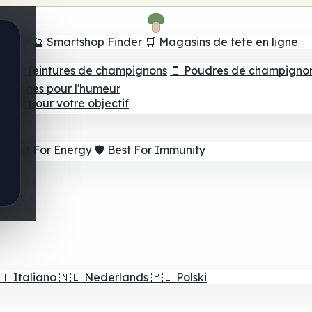
e tête
🔮 Smartshop Finder
🛒 Magasins de tête en ligne
ns
💧 Teintures de champignons
🫙 Poudres de champigno
 Gommes pour l'humeur
lleur pour votre objectif
⚡ Best For Energy
🛡️ Best For Immunity
🇹
Italiano
🇳🇱
Nederlands
🇵🇱
Polski