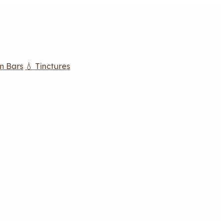
m Bars
💧 Tinctures