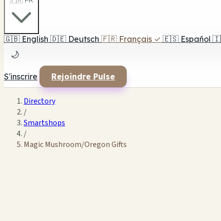
🇫🇷 FR
🇬🇧
English
🇩🇪
Deutsch
🇫🇷
Français
✓
🇪🇸
Español
🇮
🌙
S'inscrire
Rejoindre Pulse
Directory
/
Smartshops
/
Magic Mushroom/Oregon Gifts