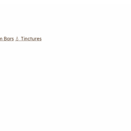
m Bars
💧 Tinctures