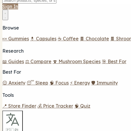
Sign In
Browse
🍬 Gummies
💊 Capsules
☕ Coffee
🍫 Chocolate
🍫 Shroo
Research
📖 Guides
⚖️ Compare
🍄 Mushroom Species
🎯 Best For
Best For
😌 Anxiety
😴 Sleep
🧠 Focus
⚡ Energy
🛡️ Immunity
Tools
📍 Store Finder
💰 Price Tracker
🧠 Quiz
🇵🇱 PL