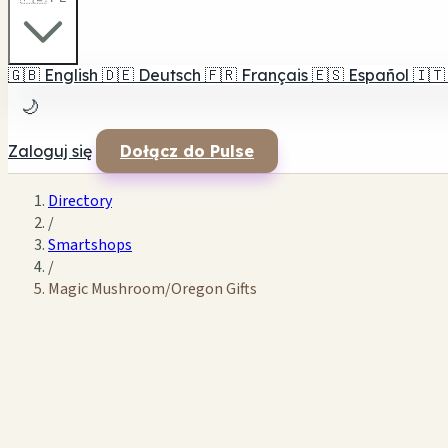
🇬🇧
English
🇩🇪
Deutsch
🇫🇷
Français
🇪🇸
Español
🇮🇹
🌙
Zaloguj się
Dołącz do Pulse
Directory
/
Smartshops
/
Magic Mushroom/Oregon Gifts