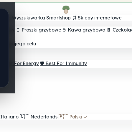
ch
🔮 Wyszukiwarka Smartshop
🛒 Sklepy internetowe
rzybów
🫙 Proszki grzybowe
☕ Kawa grzybowa
🍫 Czekol
dla twojego celu
⚡ Best For Energy
🛡️ Best For Immunity
Italiano
🇳🇱
Nederlands
🇵🇱
Polski
✓