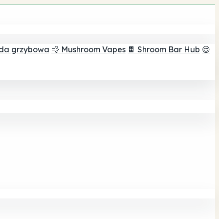
ada grzybowa
💨 Mushroom Vapes
🍫 Shroom Bar Hub
😌