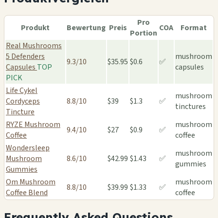
Pro
Produkt
Bewertung
Preis
COA
Format
Portion
Real Mushrooms
5 Defenders
mushroom
9.3/10
$35.95
$0.6
✅
Capsules
TOP
capsules
PICK
Life Cykel
mushroom
Cordyceps
8.8/10
$39
$1.3
✅
tinctures
Tincture
RYZE Mushroom
mushroom
9.4/10
$27
$0.9
✅
Coffee
coffee
Wondersleep
mushroom
Mushroom
8.6/10
$42.99
$1.43
✅
gummies
Gummies
Om Mushroom
mushroom
8.8/10
$39.99
$1.33
✅
Coffee Blend
coffee
Frequently Asked Questions