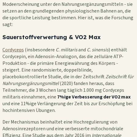
Modeerscheinung unter den Nahrungsergänzungsmitteln - sie
setzen an den grundlegenden physiologischen Bahnen an, die
die sportliche Leistung bestimmen. Hier ist, was die Forschung
sagt:
Sauerstoffverwertung & VO2 Max
Cordyceps
(insbesondere
C. militaris
and
C. sinensis
) enthält
Cordycepin, ein Adenosin-Analogon, das die zelluläre ATP-
Produktion - die primäre Energiewährung des Körpers -
steigert. Eine randomisierte, doppelblinde,
placebokontrollierte Studie, die in der Zeitschrift
Zeitschrift für
Nahrungsergänzungsmittel
(2020) fanden heraus, dass
Teilnehmer, die 3 Wochen lang täglich 1.000 mg Cordyceps
militaris einnahmen, eine
7%ige Verbesserung der VO2 max
und eine 11%ige Verlängerung der Zeit bis zur Erschöpfung bei
hochintensiven Übungen.
Der Mechanismus beinhaltet eine Hochregulierung von
Adenosinrezeptoren und eine verbesserte mitochondriale
Effizienz. Eine Studie aus dem Jahr 2016 im
Internationale