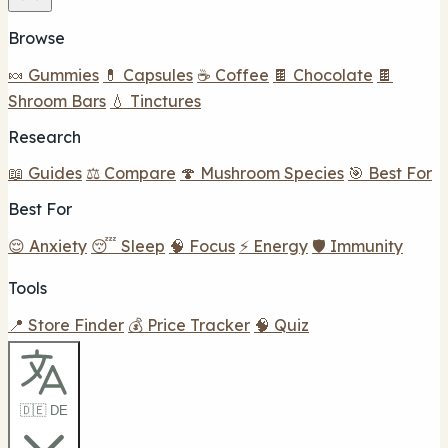
Browse
🍬 Gummies
💊 Capsules
☕ Coffee
🍫 Chocolate
🍫
Shroom Bars
💧 Tinctures
Research
📖 Guides
⚖️ Compare
🍄 Mushroom Species
🎯 Best For
Best For
😌 Anxiety
😴 Sleep
🧠 Focus
⚡ Energy
🛡️ Immunity
Tools
📍 Store Finder
💰 Price Tracker
🧠 Quiz
🇩🇪 DE