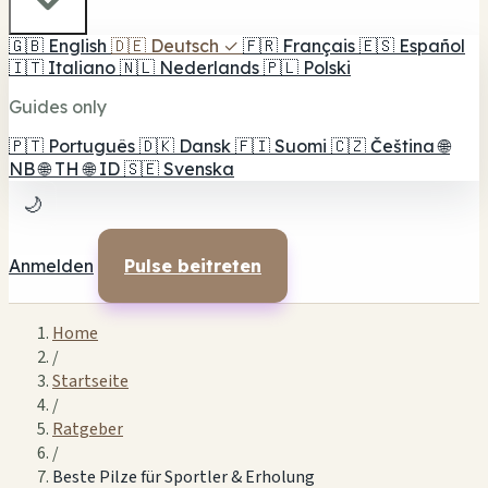
🇬🇧
English
🇩🇪
Deutsch
✓
🇫🇷
Français
🇪🇸
Español
🇮🇹
Italiano
🇳🇱
Nederlands
🇵🇱
Polski
Guides only
🇵🇹
Português
🇩🇰
Dansk
🇫🇮
Suomi
🇨🇿
Čeština
🌐
NB
🌐
TH
🌐
ID
🇸🇪
Svenska
🌙
Anmelden
Pulse beitreten
Home
/
Startseite
/
Ratgeber
/
Beste Pilze für Sportler & Erholung