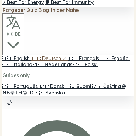
⚡ Best For Energy
🛡️ Best For Immunity
Ratgeber
Quiz
Blog
In der Nähe
🇩🇪 DE
🇬🇧
English
🇩🇪
Deutsch
✓
🇫🇷
Français
🇪🇸
Español
🇮🇹
Italiano
🇳🇱
Nederlands
🇵🇱
Polski
Guides only
🇵🇹
Português
🇩🇰
Dansk
🇫🇮
Suomi
🇨🇿
Čeština
🌐
NB
🌐
TH
🌐
ID
🇸🇪
Svenska
🌙