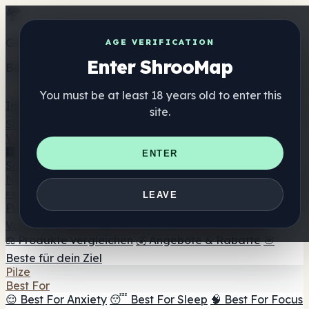
Get the ShrooMap app
AGE VERIFICATION
Enter ShrooMap
Better than mobile web — one tap away
You must be at least 18 years old to enter this
Install
site.
Shroo
Map
Verzeichnis
🏢 Markenverzeichnis
📍 Headshop-Finder
🔮
ENTER
Smartshop-Finder
🛒 Online-Headshops
Nahrungsergänzung
🍬 Pilz-Gummis
💊 Pilz-Kapseln
💧 Pilz-Tinkturen
🫙 Pilz-
LEAVE
Pulver
☕ Pilz-Kaffee
🍫 Pilz-Schokolade
💨 Mushroom
Vapes
🍫 Shroom Bar Hub
😌 Stimmungs-Gummis
⚖️ Produkte vergleichen
💰 Angebote & Rabatte
🎯
Beste für dein Ziel
Pilze
Best For
😌 Best For Anxiety
😴 Best For Sleep
🧠 Best For Focus