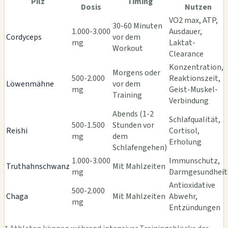
Pilz
Timing
Dosis
Nutzen
VO2 max, ATP,
30-60 Minuten
1.000-3.000
Ausdauer,
Cordyceps
vor dem
mg
Laktat-
Workout
Clearance
Konzentration,
Morgens oder
500-2.000
Reaktionszeit,
Löwenmähne
vor dem
mg
Geist-Muskel-
Training
Verbindung
Abends (1-2
Schlafqualität,
500-1.500
Stunden vor
Reishi
Cortisol,
mg
dem
Erholung
Schlafengehen)
1.000-3.000
Immunschutz,
Truthahnschwanz
Mit Mahlzeiten
mg
Darmgesundheit
Antioxidative
500-2.000
Chaga
Mit Mahlzeiten
Abwehr,
mg
Entzündungen