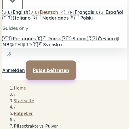
🇬🇧
English
🇩🇪
Deutsch
✓
🇫🇷
Français
🇪🇸
Español
🇮🇹
Italiano
🇳🇱
Nederlands
🇵🇱
Polski
Guides only
🇵🇹
Português
🇩🇰
Dansk
🇫🇮
Suomi
🇨🇿
Čeština
🌐
NB
🌐
TH
🌐
ID
🇸🇪
Svenska
🌙
Anmelden
Pulse beitreten
Home
/
Startseite
/
Ratgeber
/
Pilzextrakte vs. Pulver