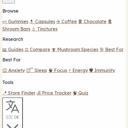
Browse
🍬 Gummies
💊 Capsules
☕ Coffee
🍫 Chocolate
🍫
Shroom Bars
💧 Tinctures
Research
📖 Guides
⚖️ Compare
🍄 Mushroom Species
🎯 Best For
Best For
😌 Anxiety
😴 Sleep
🧠 Focus
⚡ Energy
🛡️ Immunity
Tools
📍 Store Finder
💰 Price Tracker
🧠 Quiz
🇩🇪 DE