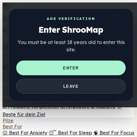
Get the ShrooMap app
AGE VERIFICATION
Enter ShrooMap
Better than mobile web — one tap away
You must be at least 18 years old to enter this
Install
site.
Shroo
Map
Verzeichnis
🏢 Markenverzeichnis
📍 Headshop-Finder
🔮
ENTER
Smartshop-Finder
🛒 Online-Headshops
Nahrungsergänzung
🍬 Pilz-Gummis
💊 Pilz-Kapseln
💧 Pilz-Tinkturen
🫙 Pilz-
LEAVE
Pulver
☕ Pilz-Kaffee
🍫 Pilz-Schokolade
💨 Mushroom
Vapes
🍫 Shroom Bar Hub
😌 Stimmungs-Gummis
⚖️ Produkte vergleichen
💰 Angebote & Rabatte
🎯
Beste für dein Ziel
Pilze
Best For
😌 Best For Anxiety
😴 Best For Sleep
🧠 Best For Focus