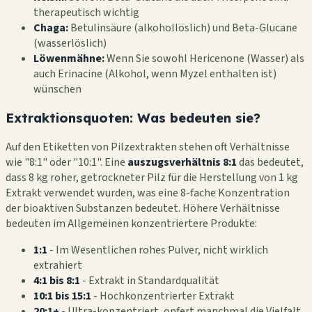
therapeutisch wichtig
Chaga:
Betulinsäure (alkohollöslich) und Beta-Glucane
(wasserlöslich)
Löwenmähne:
Wenn Sie sowohl Hericenone (Wasser) als
auch Erinacine (Alkohol, wenn Myzel enthalten ist)
wünschen
Extraktionsquoten: Was bedeuten sie?
Auf den Etiketten von Pilzextrakten stehen oft Verhältnisse
wie "8:1" oder "10:1". Eine
auszugsverhältnis 8:1
das bedeutet,
dass 8 kg roher, getrockneter Pilz für die Herstellung von 1 kg
Extrakt verwendet wurden, was eine 8-fache Konzentration
der bioaktiven Substanzen bedeutet. Höhere Verhältnisse
bedeuten im Allgemeinen konzentriertere Produkte:
1:1
- Im Wesentlichen rohes Pulver, nicht wirklich
extrahiert
4:1 bis 8:1
- Extrakt in Standardqualität
10:1 bis 15:1
- Hochkonzentrierter Extrakt
20:1+
- Ultra-konzentriert, opfert manchmal die Vielfalt