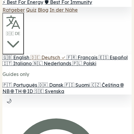
⚡ Best For Energy
🛡️ Best For Immunity
Ratgeber
Quiz
Blog
In der Nähe
🇩🇪 DE
🇬🇧
English
🇩🇪
Deutsch
✓
🇫🇷
Français
🇪🇸
Español
🇮🇹
Italiano
🇳🇱
Nederlands
🇵🇱
Polski
Guides only
🇵🇹
Português
🇩🇰
Dansk
🇫🇮
Suomi
🇨🇿
Čeština
🌐
NB
🌐
TH
🌐
ID
🇸🇪
Svenska
🌙