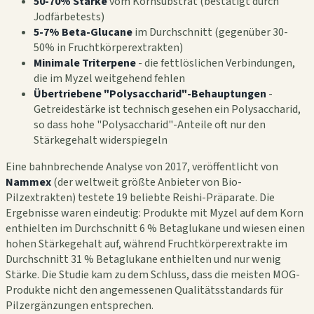
50-70% Stärke
vom Kornsubstrat (bestätigt durch
Jodfärbetests)
5-7% Beta-Glucane
im Durchschnitt (gegenüber 30-
50% in Fruchtkörperextrakten)
Minimale Triterpene
- die fettlöslichen Verbindungen,
die im Myzel weitgehend fehlen
Übertriebene "Polysaccharid"-Behauptungen
-
Getreidestärke ist technisch gesehen ein Polysaccharid,
so dass hohe "Polysaccharid"-Anteile oft nur den
Stärkegehalt widerspiegeln
Eine bahnbrechende Analyse von 2017, veröffentlicht von
Nammex
(der weltweit größte Anbieter von Bio-
Pilzextrakten) testete 19 beliebte Reishi-Präparate. Die
Ergebnisse waren eindeutig: Produkte mit Myzel auf dem Korn
enthielten im Durchschnitt 6 % Betaglukane und wiesen einen
hohen Stärkegehalt auf, während Fruchtkörperextrakte im
Durchschnitt 31 % Betaglukane enthielten und nur wenig
Stärke. Die Studie kam zu dem Schluss, dass die meisten MOG-
Produkte nicht den angemessenen Qualitätsstandards für
Pilzergänzungen entsprechen.