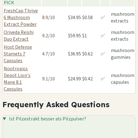
PICK
FreshCap Thrive
mushroom
6 Mushroom
8.9/10
$34.95
$0.58
✅
extracts
Extract Powder
Oriveda Reishi
mushroom
9.2/10
$59.95
$1
✅
Duo Extract
extracts
Host Defense
mushroom
Stamets 7
4.7/10
$36.95
$0.62
✅
gummies
Capsules
Nootropics
Depot Lion's
mushroom
9.1/10
$24.99
$0.42
✅
Mane 8:1
capsules
Capsules
Frequently Asked Questions
Ist Pilzextrakt besser als Pilzpulver?