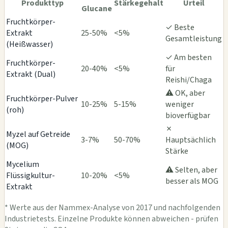
Produkttyp
Stärkegehalt
Urteil
Glucane
Fruchtkörper-
✓ Beste
Extrakt
25-50%
<5%
Gesamtleistung
(Heißwasser)
✓ Am besten
Fruchtkörper-
20-40%
<5%
für
Extrakt (Dual)
Reishi/Chaga
⚠️ OK, aber
Fruchtkörper-Pulver
10-25%
5-15%
weniger
(roh)
bioverfügbar
✗
Myzel auf Getreide
3-7%
50-70%
Hauptsächlich
(MOG)
Stärke
Mycelium
⚠️ Selten, aber
Flüssigkultur-
10-20%
<5%
besser als MOG
Extrakt
* Werte aus der Nammex-Analyse von 2017 und nachfolgenden
Industrietests. Einzelne Produkte können abweichen - prüfen