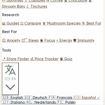
🍬 Gummies
💊 Capsules
☕ Coffee
🍫 Chocolate
🍫
Shroom Bars
💧 Tinctures
Research
📖 Guides
⚖️ Compare
🍄 Mushroom Species
🎯 Best For
Best For
😌 Anxiety
😴 Sleep
🧠 Focus
⚡ Energy
🛡️ Immunity
Tools
📍 Store Finder
💰 Price Tracker
🧠 Quiz
🇪🇸 ES
🇬🇧
English
🇩🇪
Deutsch
🇫🇷
Français
🇪🇸
Español
✓
🇮🇹
Italiano
🇳🇱
Nederlands
🇵🇱
Polski