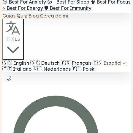
😌 Best For Anxiety
😴 Best For Sleep
🧠 Best For Focus
⚡ Best For Energy
🛡️ Best For Immunity
Guías
Quiz
Blog
Cerca de mí
🇪🇸 ES
🇬🇧
English
🇩🇪
Deutsch
🇫🇷
Français
🇪🇸
Español
✓
🇮🇹
Italiano
🇳🇱
Nederlands
🇵🇱
Polski
🌙