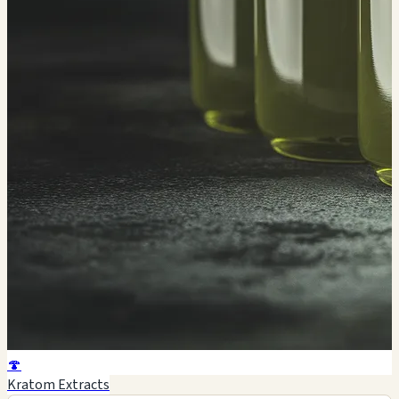
🍄
Kratom Extracts