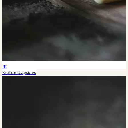
🍄
Kratom Capsules