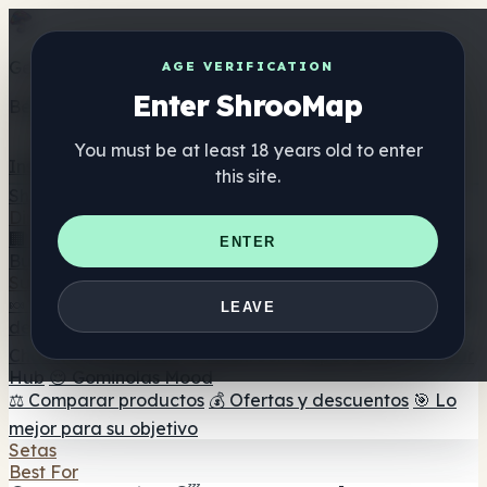
Get the ShrooMap app
AGE VERIFICATION
Enter ShrooMap
Better than mobile web — one tap away
You must be at least 18 years old to enter
Install
this site.
Shroo
Map
Directorio
🏢 Directorio de marcas
📍 Buscador de tiendas
🔮
ENTER
Buscador de tiendas Smartshop
🛒 Headshops en línea
Suplementos
🍬 Gominolas de setas
💊 Cápsulas de setas
💧 Tinturas
LEAVE
de setas
🫙 Polvos de setas
☕ Café con setas
🍫
Chocolate con setas
💨 Mushroom Vapes
🍫 Shroom Bar
Hub
😌 Gominolas Mood
⚖️ Comparar productos
💰 Ofertas y descuentos
🎯 Lo
mejor para su objetivo
Setas
Best For