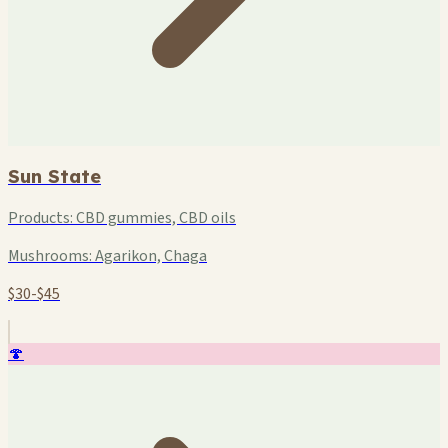
Sun State
Products:
CBD gummies, CBD oils
Mushrooms:
Agarikon, Chaga
$30-$45
🍄