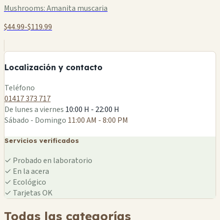
Mushrooms:
Amanita muscaria
$44.99-$119.99
+
−
Localización y contacto
Leaflet
|
©
OSM
Teléfono
01417 373 717
De lunes a viernes
10:00 H - 22:00 H
Sábado - Domingo
11:00 AM - 8:00 PM
Servicios verificados
✓
Probado en laboratorio
✓
En la acera
✓
Ecológico
✓
Tarjetas OK
Todas las categorías