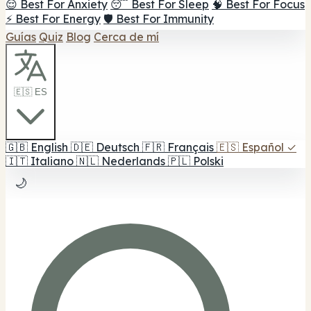
😌 Best For Anxiety
😴 Best For Sleep
🧠 Best For Focus
⚡ Best For Energy
🛡️ Best For Immunity
Guías
Quiz
Blog
Cerca de mí
🇪🇸 ES
🇬🇧
English
🇩🇪
Deutsch
🇫🇷
Français
🇪🇸
Español
✓
🇮🇹
Italiano
🇳🇱
Nederlands
🇵🇱
Polski
🌙