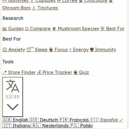
🍬 Gummies
💊 Capsules
☕ Coffee
🍫 Chocolate
🍫
Shroom Bars
💧 Tinctures
Research
📖 Guides
⚖️ Compare
🍄 Mushroom Species
🎯 Best For
Best For
😌 Anxiety
😴 Sleep
🧠 Focus
⚡ Energy
🛡️ Immunity
Tools
📍 Store Finder
💰 Price Tracker
🧠 Quiz
🇪🇸 ES
🇬🇧
English
🇩🇪
Deutsch
🇫🇷
Français
🇪🇸
Español
✓
🇮🇹
Italiano
🇳🇱
Nederlands
🇵🇱
Polski