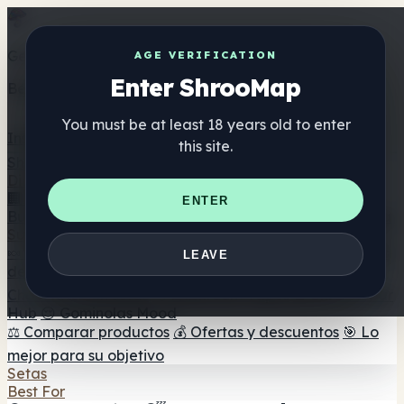
Get the ShrooMap app
AGE VERIFICATION
Enter ShrooMap
Better than mobile web — one tap away
You must be at least 18 years old to enter
Install
this site.
Shroo
Map
Directorio
🏢 Directorio de marcas
📍 Buscador de tiendas
🔮
ENTER
Buscador de tiendas Smartshop
🛒 Headshops en línea
Suplementos
🍬 Gominolas de setas
💊 Cápsulas de setas
💧 Tinturas
LEAVE
de setas
🫙 Polvos de setas
☕ Café con setas
🍫
Chocolate con setas
💨 Mushroom Vapes
🍫 Shroom Bar
Hub
😌 Gominolas Mood
⚖️ Comparar productos
💰 Ofertas y descuentos
🎯 Lo
mejor para su objetivo
Setas
Best For