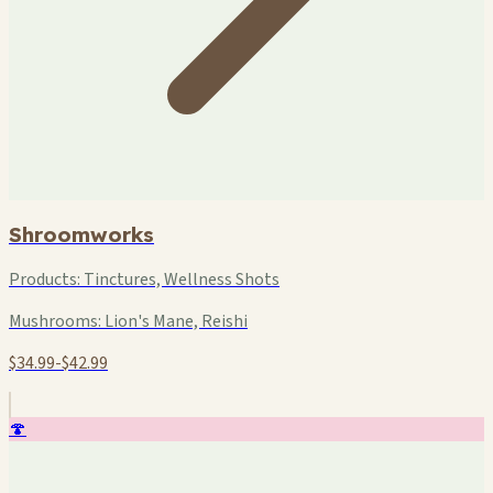
Shroomworks
Products:
Tinctures, Wellness Shots
Mushrooms:
Lion's Mane, Reishi
$34.99-$42.99
🍄