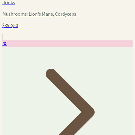
drinks
Mushrooms:
Lion's Mane, Cordyceps
$35-$50
🍄