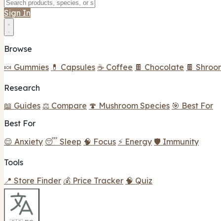
Sign In
Browse
🍬 Gummies
💊 Capsules
☕ Coffee
🍫 Chocolate
🍫 Shroo
Research
📖 Guides
⚖️ Compare
🍄 Mushroom Species
🎯 Best For
Best For
😌 Anxiety
😴 Sleep
🧠 Focus
⚡ Energy
🛡️ Immunity
Tools
📍 Store Finder
💰 Price Tracker
🧠 Quiz