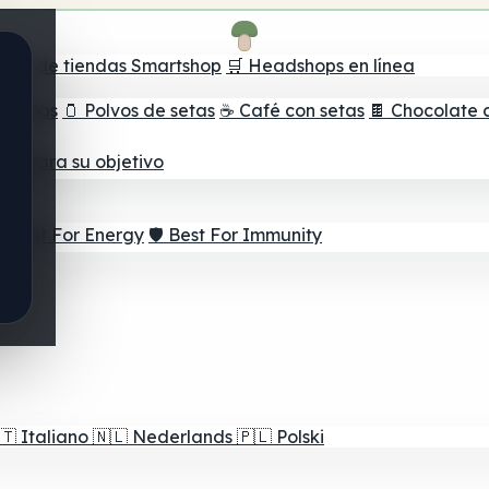
ador de tiendas Smartshop
🛒 Headshops en línea
e setas
🫙 Polvos de setas
☕ Café con setas
🍫 Chocolate 
jor para su objetivo
⚡ Best For Energy
🛡️ Best For Immunity
🇹
Italiano
🇳🇱
Nederlands
🇵🇱
Polski