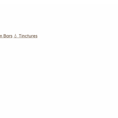
m Bars
💧 Tinctures