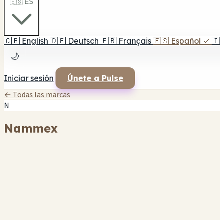
🇪🇸 ES
🇬🇧
English
🇩🇪
Deutsch
🇫🇷
Français
🇪🇸
Español
✓
🇮
🌙
Iniciar sesión
Únete a Pulse
← Todas las marcas
N
Nammex