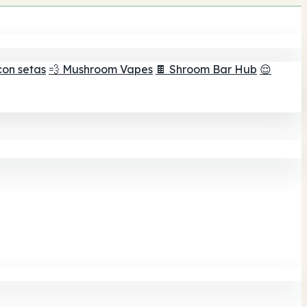
con setas
💨 Mushroom Vapes
🍫 Shroom Bar Hub
😌