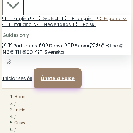
🇬🇧
English
🇩🇪
Deutsch
🇫🇷
Français
🇪🇸
Español
✓
🇮🇹
Italiano
🇳🇱
Nederlands
🇵🇱
Polski
Guides only
🇵🇹
Português
🇩🇰
Dansk
🇫🇮
Suomi
🇨🇿
Čeština
🌐
NB
🌐
TH
🌐
ID
🇸🇪
Svenska
🌙
Iniciar sesión
Únete a Pulse
Home
/
Inicio
/
Guías
/