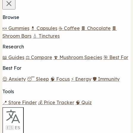
Browse
🍬 Gummies
💊 Capsules
☕ Coffee
🍫 Chocolate
🍫
Shroom Bars
💧 Tinctures
Research
📖 Guides
⚖️ Compare
🍄 Mushroom Species
🎯 Best For
Best For
😌 Anxiety
😴 Sleep
🧠 Focus
⚡ Energy
🛡️ Immunity
Tools
📍 Store Finder
💰 Price Tracker
🧠 Quiz
🇪🇸 ES