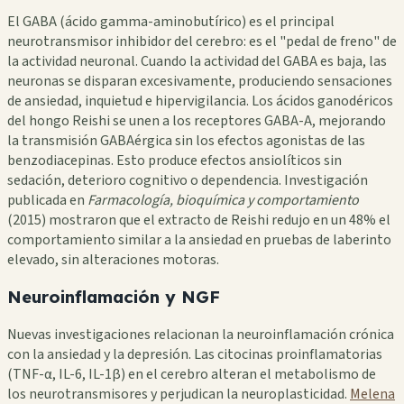
El GABA (ácido gamma-aminobutírico) es el principal
neurotransmisor inhibidor del cerebro: es el "pedal de freno" de
la actividad neuronal. Cuando la actividad del GABA es baja, las
neuronas se disparan excesivamente, produciendo sensaciones
de ansiedad, inquietud e hipervigilancia. Los ácidos ganodéricos
del hongo Reishi se unen a los receptores GABA-A, mejorando
la transmisión GABAérgica sin los efectos agonistas de las
benzodiacepinas. Esto produce efectos ansiolíticos sin
sedación, deterioro cognitivo o dependencia. Investigación
publicada en
Farmacología, bioquímica y comportamiento
(2015) mostraron que el extracto de Reishi redujo en un 48% el
comportamiento similar a la ansiedad en pruebas de laberinto
elevado, sin alteraciones motoras.
Neuroinflamación y NGF
Nuevas investigaciones relacionan la neuroinflamación crónica
con la ansiedad y la depresión. Las citocinas proinflamatorias
(TNF-α, IL-6, IL-1β) en el cerebro alteran el metabolismo de
los neurotransmisores y perjudican la neuroplasticidad.
Melena