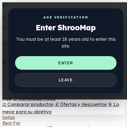
Get the ShrooMap app
AGE VERIFICATION
Enter ShrooMap
Better than mobile web — one tap away
You must be at least 18 years old to enter this
Install
site.
Shroo
Map
Directorio
🏢 Directorio de marcas
📍 Buscador de tiendas
🔮
ENTER
Buscador de tiendas Smartshop
🛒 Headshops en línea
Suplementos
🍬 Gominolas de setas
💊 Cápsulas de setas
💧 Tinturas
LEAVE
de setas
🫙 Polvos de setas
☕ Café con setas
🍫
Chocolate con setas
💨 Mushroom Vapes
🍫 Shroom Bar
Hub
😌 Gominolas Mood
⚖️ Comparar productos
💰 Ofertas y descuentos
🎯 Lo
mejor para su objetivo
Setas
Best For