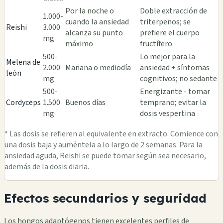
Por la noche o
Doble extracción de
1.000-
cuando la ansiedad
triterpenos; se
Reishi
3.000
alcanza su punto
prefiere el cuerpo
mg
máximo
fructífero
500-
Lo mejor para la
Melena de
2.000
Mañana o mediodía
ansiedad + síntomas
león
mg
cognitivos; no sedante
500-
Energizante - tomar
Cordyceps
1.500
Buenos días
temprano; evitar la
mg
dosis vespertina
* Las dosis se refieren al equivalente en extracto. Comience con
una dosis baja y auméntela a lo largo de 2 semanas. Para la
ansiedad aguda, Reishi se puede tomar según sea necesario,
además de la dosis diaria.
Efectos secundarios y seguridad
Los hongos adaptógenos tienen excelentes perfiles de