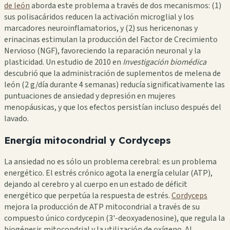
de león
aborda este problema a través de dos mecanismos: (1)
sus polisacáridos reducen la activación microglial y los
marcadores neuroinflamatorios, y (2) sus hericenonas y
erinacinas estimulan la producción del Factor de Crecimiento
Nervioso (NGF), favoreciendo la reparación neuronal y la
plasticidad. Un estudio de 2010 en
Investigación biomédica
descubrió que la administración de suplementos de melena de
león (2 g/día durante 4 semanas) reducía significativamente las
puntuaciones de ansiedad y depresión en mujeres
menopáusicas, y que los efectos persistían incluso después del
lavado.
Energía mitocondrial y Cordyceps
La ansiedad no es sólo un problema cerebral: es un problema
energético. El estrés crónico agota la energía celular (ATP),
dejando al cerebro y al cuerpo en un estado de déficit
energético que perpetúa la respuesta de estrés.
Cordyceps
mejora la producción de ATP mitocondrial a través de su
compuesto único cordycepin (3'-deoxyadenosine), que regula la
biogénesis mitocondrial y la utilización de oxígeno. Al