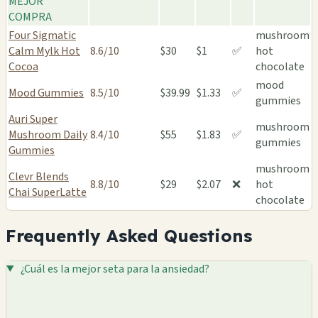
MEJOR
COMPRA
Four Sigmatic
mushroom
Calm Mylk Hot
8.6/10
$30
$1
✅
hot
Cocoa
chocolate
mood
Mood Gummies
8.5/10
$39.99
$1.33
✅
gummies
Auri Super
mushroom
Mushroom Daily
8.4/10
$55
$1.83
✅
gummies
Gummies
mushroom
Clevr Blends
8.8/10
$29
$2.07
❌
hot
Chai SuperLatte
chocolate
Frequently Asked Questions
¿Cuál es la mejor seta para la ansiedad?