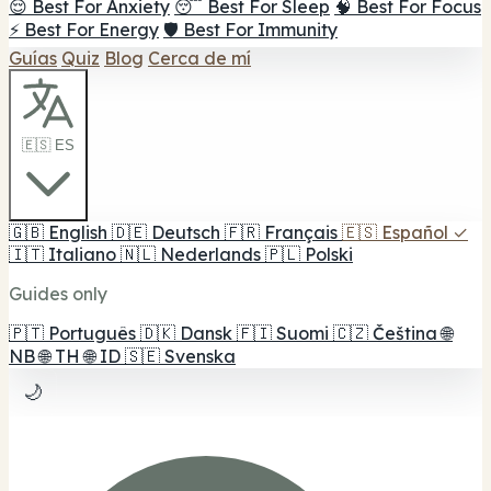
😌 Best For Anxiety
😴 Best For Sleep
🧠 Best For Focus
⚡ Best For Energy
🛡️ Best For Immunity
Guías
Quiz
Blog
Cerca de mí
🇪🇸 ES
🇬🇧
English
🇩🇪
Deutsch
🇫🇷
Français
🇪🇸
Español
✓
🇮🇹
Italiano
🇳🇱
Nederlands
🇵🇱
Polski
Guides only
🇵🇹
Português
🇩🇰
Dansk
🇫🇮
Suomi
🇨🇿
Čeština
🌐
NB
🌐
TH
🌐
ID
🇸🇪
Svenska
🌙