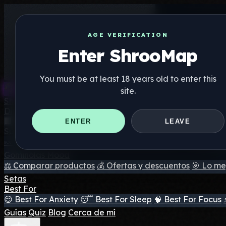
AGE VERIFICATION
Enter ShrooMap
You must be at least 18 years old to enter this
site.
Shroo
Map
Directorio
🏢 Directorio de marcas
📍 Buscador de tiendas
🔮 Busc
ENTER
LEAVE
Suplementos
🍬 Gominolas de setas
💊 Cápsulas de setas
💧 Tinturas d
Gominolas Mood
⚖️ Comparar productos
💰 Ofertas y descuentos
🎯 Lo me
Setas
Best For
😌 Best For Anxiety
😴 Best For Sleep
🧠 Best For Focus
Guías
Quiz
Blog
Cerca de mí