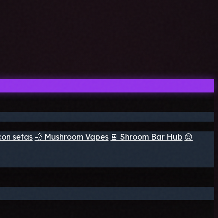
con setas
💨 Mushroom Vapes
🍫 Shroom Bar Hub
😌