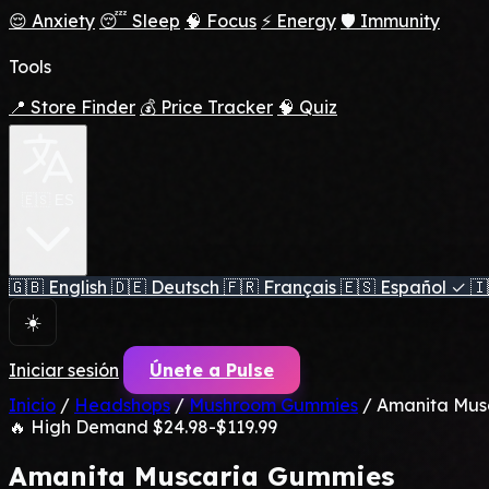
😌 Anxiety
😴 Sleep
🧠 Focus
⚡ Energy
🛡️ Immunity
Tools
📍 Store Finder
💰 Price Tracker
🧠 Quiz
🇪🇸 ES
🇬🇧
English
🇩🇪
Deutsch
🇫🇷
Français
🇪🇸
Español
✓
🇮
☀️
Iniciar sesión
Únete a Pulse
Inicio
/
Headshops
/
Mushroom Gummies
/
Amanita Mus
🔥 High Demand
$24.98-$119.99
Amanita Muscaria Gummies