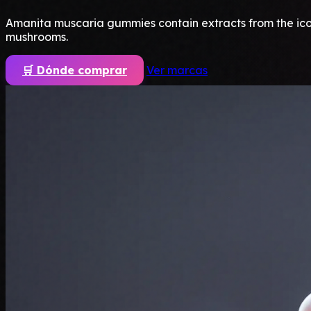
Amanita muscaria gummies contain extracts from the ico
mushrooms.
🛒 Dónde comprar
Ver marcas