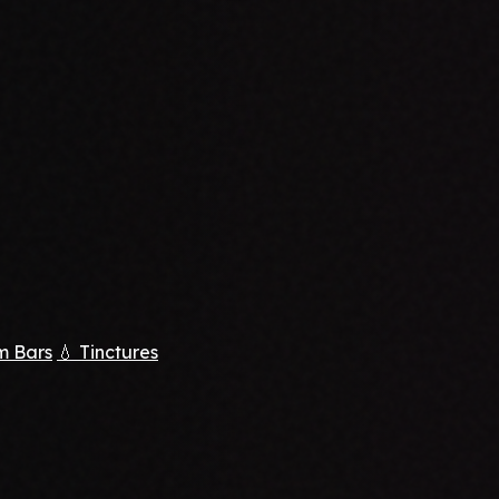
m Bars
💧 Tinctures