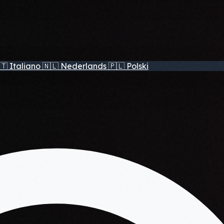
🇹
Italiano
🇳🇱
Nederlands
🇵🇱
Polski