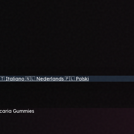
🇹
Italiano
🇳🇱
Nederlands
🇵🇱
Polski
caria Gummies