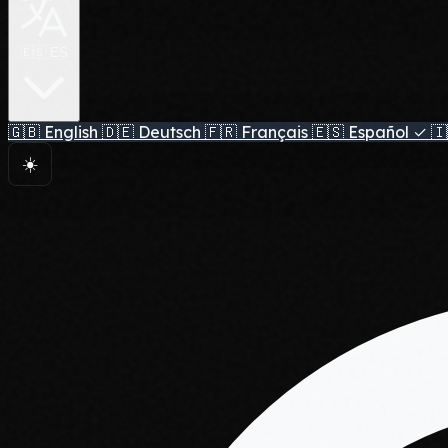
🇪🇸 ES
🇬🇧
English
🇩🇪
Deutsch
🇫🇷
Français
🇪🇸
Español
✓
🇮
☀️