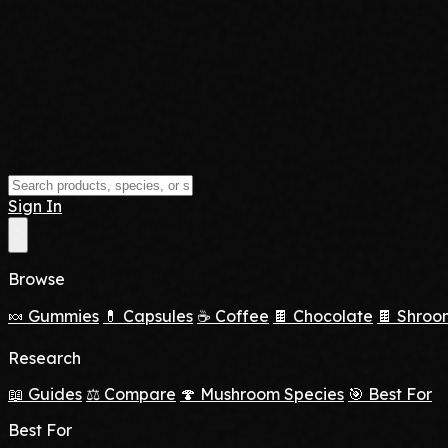
Sign In
Browse
🍬 Gummies
💊 Capsules
☕ Coffee
🍫 Chocolate
🍫 Shroo
Research
📖 Guides
⚖️ Compare
🍄 Mushroom Species
🎯 Best For
Best For