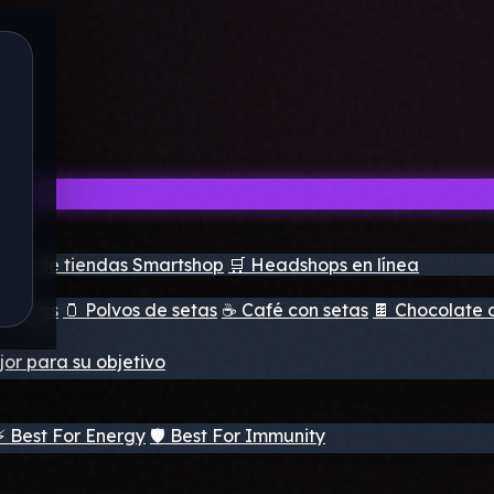
ador de tiendas Smartshop
🛒 Headshops en línea
e setas
🫙 Polvos de setas
☕ Café con setas
🍫 Chocolate 
jor para su objetivo
⚡ Best For Energy
🛡️ Best For Immunity