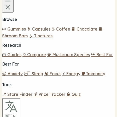
Browse
🍬 Gummies
💊 Capsules
☕ Coffee
🍫 Chocolate
🍫
Shroom Bars
💧 Tinctures
Research
📖 Guides
⚖️ Compare
🍄 Mushroom Species
🎯 Best For
Best For
😌 Anxiety
😴 Sleep
🧠 Focus
⚡ Energy
🛡️ Immunity
Tools
📍 Store Finder
💰 Price Tracker
🧠 Quiz
🇳🇱 NL