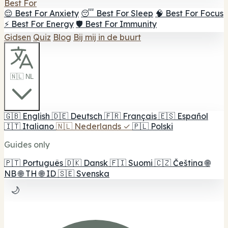
Best For
😌 Best For Anxiety
😴 Best For Sleep
🧠 Best For Focus
⚡ Best For Energy
🛡️ Best For Immunity
Gidsen
Quiz
Blog
Bij mij in de buurt
🇳🇱 NL
🇬🇧
English
🇩🇪
Deutsch
🇫🇷
Français
🇪🇸
Español
🇮🇹
Italiano
🇳🇱
Nederlands
✓
🇵🇱
Polski
Guides only
🇵🇹
Português
🇩🇰
Dansk
🇫🇮
Suomi
🇨🇿
Čeština
🌐
NB
🌐
TH
🌐
ID
🇸🇪
Svenska
🌙