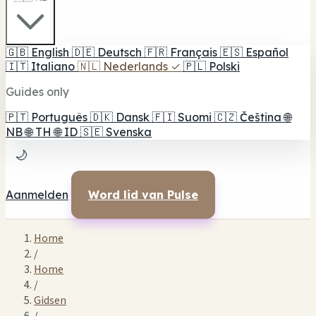
🇬🇧
English
🇩🇪
Deutsch
🇫🇷
Français
🇪🇸
Español
🇮🇹
Italiano
🇳🇱
Nederlands
✓
🇵🇱
Polski
Guides only
🇵🇹
Português
🇩🇰
Dansk
🇫🇮
Suomi
🇨🇿
Čeština
🌐
NB
🌐
TH
🌐
ID
🇸🇪
Svenska
🌙
Aanmelden
Word lid van Pulse
Home
/
Home
/
Gidsen