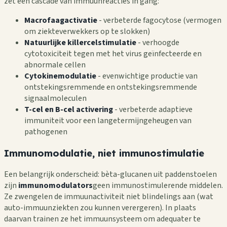
zet een cascade van immuunreacties in gang:
Macrofaagactivatie
- verbeterde fagocytose (vermogen
om ziekteverwekkers op te slokken)
Natuurlijke killercelstimulatie
- verhoogde
cytotoxiciteit tegen met het virus geïnfecteerde en
abnormale cellen
Cytokinemodulatie
- evenwichtige productie van
ontstekingsremmende en ontstekingsremmende
signaalmoleculen
T-cel en B-cel activering
- verbeterde adaptieve
immuniteit voor een langetermijngeheugen van
pathogenen
Immunomodulatie, niet immunostimulatie
Een belangrijk onderscheid: bèta-glucanen uit paddenstoelen
zijn
immunomodulators
geen immunostimulerende middelen.
Ze zwengelen de immuunactiviteit niet blindelings aan (wat
auto-immuunziekten zou kunnen verergeren). In plaats
daarvan trainen ze het immuunsysteem om adequater te