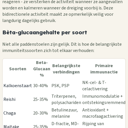
reageren - ze versterken de activiteit wanneer ze aangevallen
worden en kalmeren wanneer de dreiging voorbij is. Deze
bidirectionele activiteit maakt ze opmerkelijk veilig voor
langdurig dagelijks gebruik.
Bèta-glucaangehalte per soort
Niet alle paddenstoelen zijn gelijk. Dit is hoe de belangrijkste
immuniteitssoorten zich tot elkaar verhouden:
Beta-
Belangrijkste
Primaire
Soorten
Glucaan
verbindingen
immuunactie
%
NK-cel- & T-
Kalkoenstaart
30-40%
PSK, PSP
celactivering
Triterpenen,
Immunomodulatie +
Reishi
25-35%
polysachariden
ontstekingsremmend
Betulinezuur,
Antioxidant +
Chaga
20-30%
melanine
macrofaagactivering
D-fractie, MD-
Rijping van
Maitake
25-35%