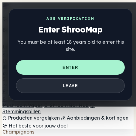
Get the ShrooMap app
AGE VERIFICATION
Enter ShrooMap
Better than mobile web — one tap away
You must be at least 18 years old to enter this
Install
site.
Shroo
Map
Directory
🏢 Merk Directory
📍 Zoek een headshop
🔮 Smartshop
ENTER
zoeker
🛒 Online headshops
Supplementen
🍬 Paddenstoel Gummies
💊 Paddenstoel Capsules
💧
LEAVE
Paddenstoel Tincturen
🫙 Paddenstoel poeders
☕
Paddestoel koffie
🍫 Champignon Chocolade
💨
Mushroom Vapes
🍫 Shroom Bar Hub
😌
Stemmingspillen
⚖️ Producten vergelijken
💰 Aanbiedingen & kortingen
🎯 Het beste voor jouw doel
Champignons