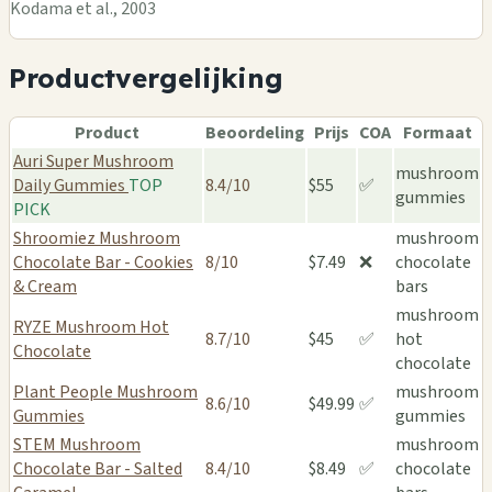
Kodama et al., 2003
Productvergelijking
Product
Beoordeling
Prijs
COA
Formaat
Auri Super Mushroom
mushroom
Daily Gummies
TOP
8.4/10
$55
✅
gummies
PICK
Shroomiez Mushroom
mushroom
Chocolate Bar - Cookies
8/10
$7.49
❌
chocolate
& Cream
bars
mushroom
RYZE Mushroom Hot
8.7/10
$45
✅
hot
Chocolate
chocolate
Plant People Mushroom
mushroom
8.6/10
$49.99
✅
Gummies
gummies
STEM Mushroom
mushroom
Chocolate Bar - Salted
8.4/10
$8.49
✅
chocolate