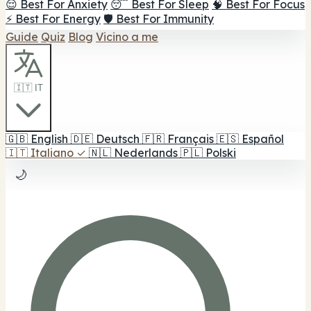
😌 Best For Anxiety
😴 Best For Sleep
🧠 Best For Focus
⚡ Best For Energy
🛡️ Best For Immunity
Guide
Quiz
Blog
Vicino a me
🇮🇹 IT
🇬🇧
English
🇩🇪
Deutsch
🇫🇷
Français
🇪🇸
Español
🇮🇹
Italiano
✓
🇳🇱
Nederlands
🇵🇱
Polski
🌙