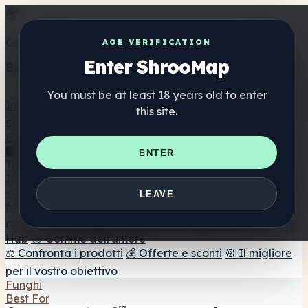
Get the ShrooMap app
AGE VERIFICATION
Enter ShrooMap
Better than mobile web — one tap away
You must be at least 18 years old to enter
Install
this site.
Shroo
Map
Elenco
🏢 Elenco dei marchi
📍 Trova il negozio di testa
🔮
ENTER
Trova il negozio intelligente
🛒 Negozi di teste online
Integratori
🍬 Gomme ai funghi
💊 Capsule di funghi
💧 Tinture di
LEAVE
funghi
🫙 Polveri di funghi
☕ Caffè ai funghi
🍫
Cioccolato ai funghi
💨 Mushroom Vapes
🍫 Shroom Bar
Hub
😌 Gomme dell'umore
⚖️ Confronta i prodotti
💰 Offerte e sconti
🎯 Il migliore
per il vostro obiettivo
Funghi
Best For