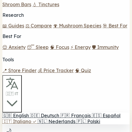
Shroom Bars
💧 Tinctures
Research
📖 Guides
⚖️ Compare
🍄 Mushroom Species
🎯 Best For
Best For
😌 Anxiety
😴 Sleep
🧠 Focus
⚡ Energy
🛡️ Immunity
Tools
📍 Store Finder
💰 Price Tracker
🧠 Quiz
🇮🇹 IT
🇬🇧
English
🇩🇪
Deutsch
🇫🇷
Français
🇪🇸
Español
🇮🇹
Italiano
✓
🇳🇱
Nederlands
🇵🇱
Polski
🌙