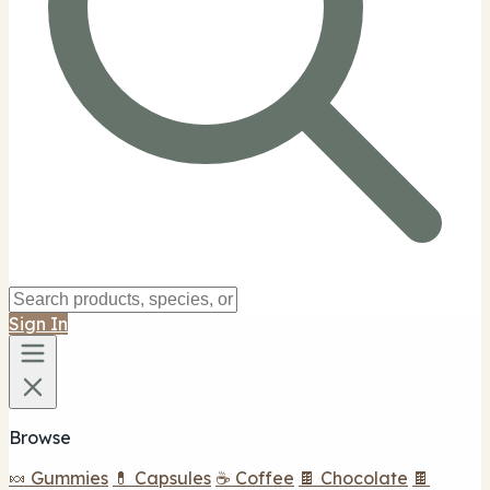
Sign In
Browse
🍬 Gummies
💊 Capsules
☕ Coffee
🍫 Chocolate
🍫